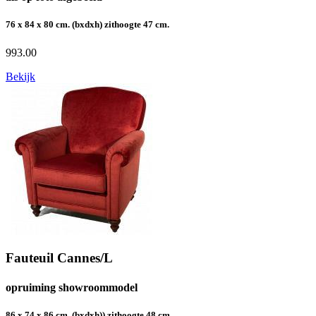
76 x 84 x 80 cm. (bxdxh) zithoogte 47 cm.
993.00
Bekijk
Fauteuil Cannes/L
opruiming showroommodel
86 x 74 x 86 cm. (bxdxh)) zithoogte 48 cm.