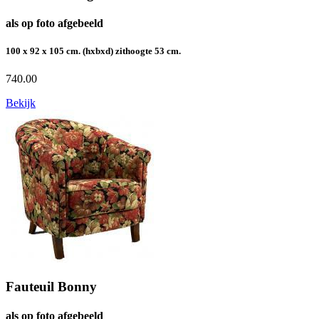
als op foto afgebeeld
100 x 92 x 105 cm. (hxbxd) zithoogte 53 cm.
740.00
Bekijk
Fauteuil Bonny
als op foto afgebeeld