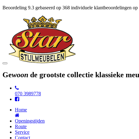
Beoordeling
9.3
gebaseerd op
368
individuele klantbeoordelingen op
Toggle
navigation
Ge
woon
de grootste collectie klassieke m
070 3989778
Home
Openingstijden
Route
Service
Contact