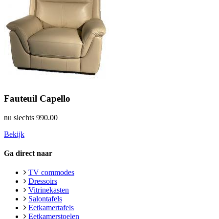
Fauteuil Capello
nu slechts
990.00
Bekijk
Ga direct naar
TV commodes
Dressoirs
Vitrinekasten
Salontafels
Eetkamertafels
Eetkamerstoelen