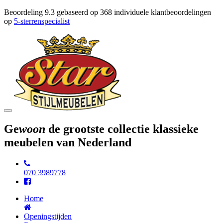
Beoordeling
9.3
gebaseerd op
368
individuele klantbeoordelingen
op
5-sterrenspecialist
Toggle
navigation
Ge
woon
de grootste collectie klassieke
meubelen van Nederland
070 3989778
Home
Openingstijden