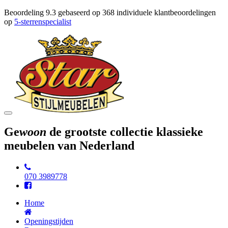
Beoordeling
9.3
gebaseerd op
368
individuele klantbeoordelingen
op
5-sterrenspecialist
Toggle
navigation
Ge
woon
de grootste collectie klassieke
meubelen van Nederland
070 3989778
Home
Openingstijden