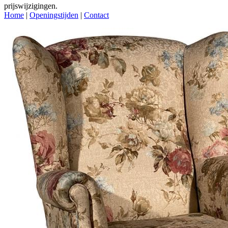
prijswijzigingen.
Home
|
Openingstijden
|
Contact