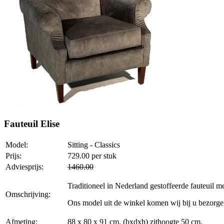
Fauteuil Elise
Model:
Sitting - Classics
Prijs:
729.00
per stuk
Adviesprijs:
1460.00
Traditioneel in Nederland gestoffeerde fauteuil m
Omschrijving:
Ons model uit de winkel komen wij bij u bezorgen
Afmeting:
88 x 80 x 91 cm. (bxdxh) zithoogte 50 cm.