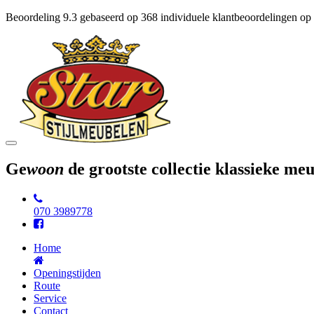
Beoordeling
9.3
gebaseerd op
368
individuele klantbeoordelingen op
Toggle
navigation
Ge
woon
de grootste collectie klassieke m
070 3989778
Home
Openingstijden
Route
Service
Contact