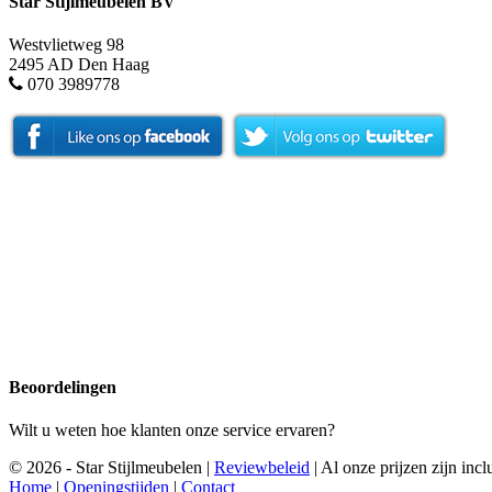
Star Stijlmeubelen BV
Westvlietweg 98
2495 AD Den Haag
070 3989778
Beoordelingen
Wilt u weten hoe klanten onze service ervaren?
© 2026 - Star Stijlmeubelen |
Reviewbeleid
|
Al onze prijzen zijn in
Home
|
Openingstijden
|
Contact