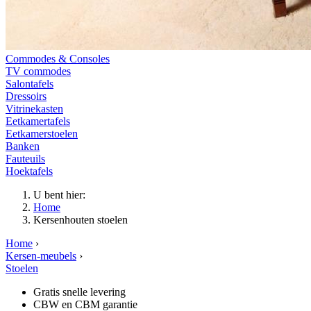
Commodes & Consoles
TV commodes
Salontafels
Dressoirs
Vitrinekasten
Eetkamertafels
Eetkamerstoelen
Banken
Fauteuils
Hoektafels
U bent hier:
Home
Kersenhouten stoelen
Home
›
Kersen-meubels
›
Stoelen
Gratis snelle levering
CBW en CBM garantie