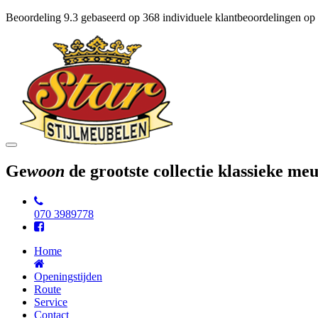
Beoordeling
9.3
gebaseerd op
368
individuele klantbeoordelingen op
Toggle
navigation
Ge
woon
de grootste collectie klassieke m
070 3989778
Home
Openingstijden
Route
Service
Contact