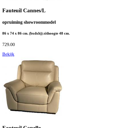
Fauteuil Cannes/L
opruiming showroommodel
86 x 74 x 86 cm. (bxdxh)) zithoogte 48 cm.
729.00
Bekijk
Fauteuil Capello