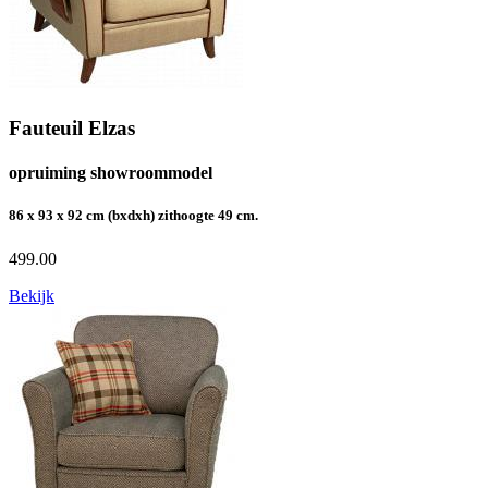
Fauteuil Elzas
opruiming showroommodel
86 x 93 x 92 cm (bxdxh) zithoogte 49 cm.
499.00
Bekijk