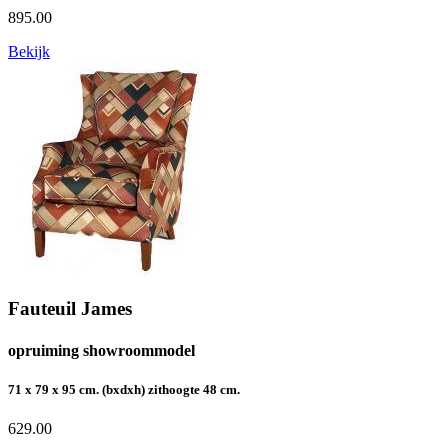
895.00
Bekijk
Fauteuil James
opruiming showroommodel
71 x 79 x 95 cm. (bxdxh) zithoogte 48 cm.
629.00