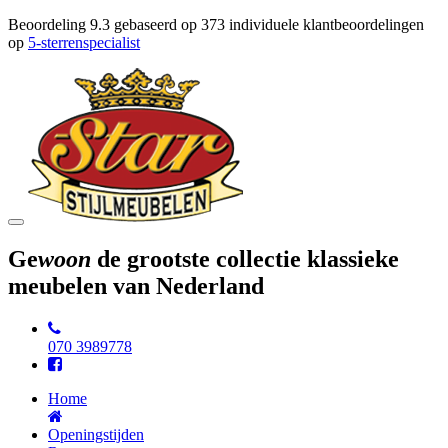
Beoordeling
9.3
gebaseerd op
373
individuele klantbeoordelingen
op
5-sterrenspecialist
Toggle
navigation
Ge
woon
de grootste collectie klassieke
meubelen van Nederland
070 3989778
Home
Openingstijden