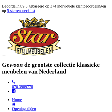
Beoordeling
9.3
gebaseerd op
374
individuele klantbeoordelingen
op
5-sterrenspecialist
Toggle
navigation
Ge
woon
de grootste collectie klassieke
meubelen van Nederland
070 3989778
Home
Openingstijden