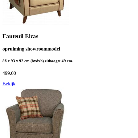
Fauteuil Elzas
opruiming showroommodel
86 x 93 x 92 cm (bxdxh) zithoogte 49 cm.
499.00
Bekijk