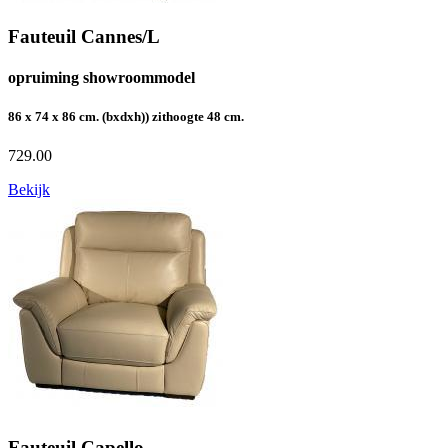
Fauteuil Cannes/L
opruiming showroommodel
86 x 74 x 86 cm. (bxdxh)) zithoogte 48 cm.
729.00
Bekijk
Fauteuil Capello