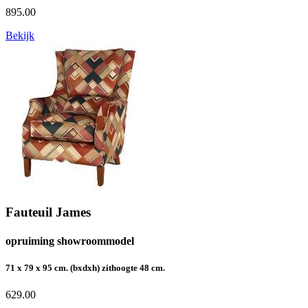
895.00
Bekijk
Fauteuil James
opruiming showroommodel
71 x 79 x 95 cm. (bxdxh) zithoogte 48 cm.
629.00