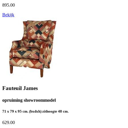
895.00
Bekijk
Fauteuil James
opruiming showroommodel
71 x 79 x 95 cm. (bxdxh) zithoogte 48 cm.
629.00