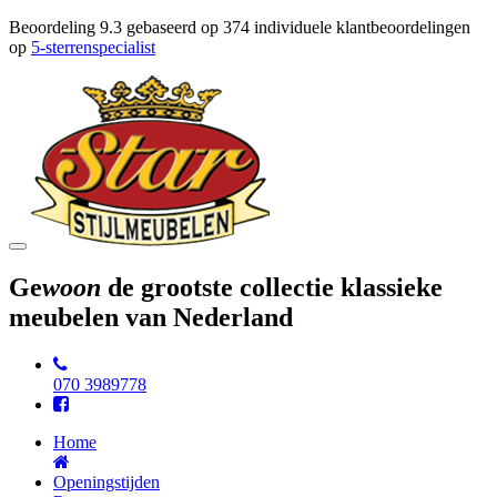
Beoordeling
9.3
gebaseerd op
374
individuele klantbeoordelingen
op
5-sterrenspecialist
Toggle
navigation
Ge
woon
de grootste collectie klassieke
meubelen van Nederland
070 3989778
Home
Openingstijden