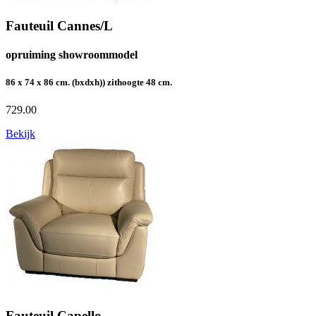
Fauteuil Cannes/L
opruiming showroommodel
86 x 74 x 86 cm. (bxdxh)) zithoogte 48 cm.
729.00
Bekijk
Fauteuil Capello