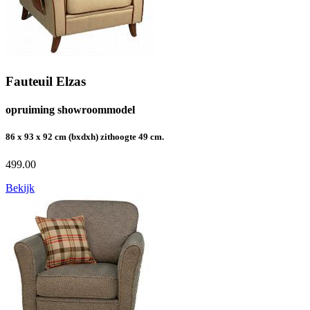
Fauteuil Elzas
opruiming showroommodel
86 x 93 x 92 cm (bxdxh) zithoogte 49 cm.
499.00
Bekijk