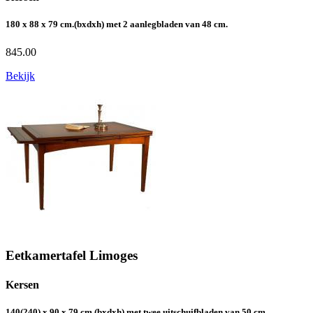
180 x 88 x 79 cm.(bxdxh) met 2 aanlegbladen van 48 cm.
845.00
Bekijk
Eetkamertafel Limoges
Kersen
140(240) x 90 x 79 cm.(bxdxh) met twee uitschuifbladen van 50 cm.