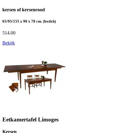
kersen of kersenrood
65/95/155 x 90 x 78 cm. (bxdxh)
514.00
Bekijk
Eetkamertafel Limoges
Kersen