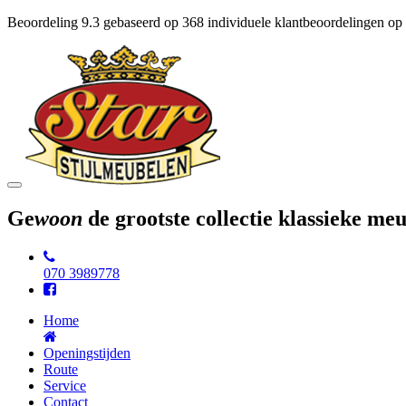
Beoordeling
9.3
gebaseerd op
368
individuele klantbeoordelingen op
Toggle
navigation
Ge
woon
de grootste collectie klassieke m
070 3989778
Home
Openingstijden
Route
Service
Contact