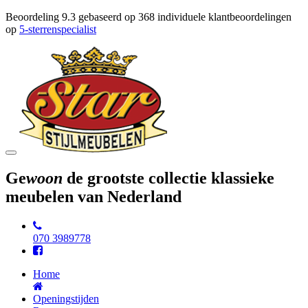
Beoordeling
9.3
gebaseerd op
368
individuele klantbeoordelingen
op
5-sterrenspecialist
Toggle
navigation
Ge
woon
de grootste collectie klassieke
meubelen van Nederland
070 3989778
Home
Openingstijden