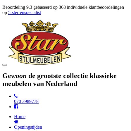
Beoordeling
9.3
gebaseerd op
368
individuele klantbeoordelingen
op
5-sterrenspecialist
Toggle
navigation
Ge
woon
de grootste collectie klassieke
meubelen van Nederland
070 3989778
Home
Openingstijden