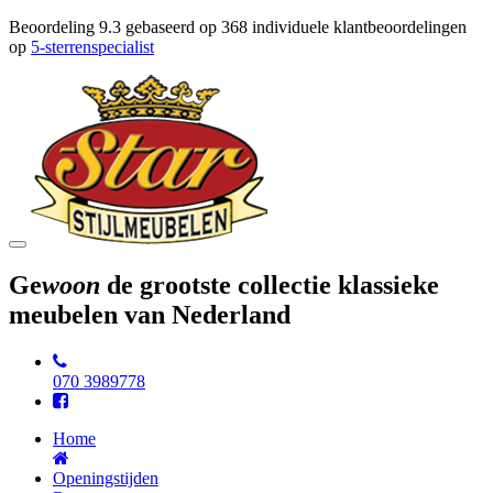
Beoordeling
9.3
gebaseerd op
368
individuele klantbeoordelingen
op
5-sterrenspecialist
Toggle
navigation
Ge
woon
de grootste collectie klassieke
meubelen van Nederland
070 3989778
Home
Openingstijden