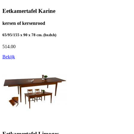
Eetkamertafel Karine
kersen of kersenrood
65/95/155 x 90 x 78 cm. (bxdxh)
514.00
Bekijk
Eetkamertafel Limoges