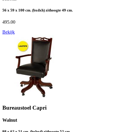
56 x 59 x 100 cm. (bxdxh) zithoogte 49 cm.
495.00
Bekijk
Bureaustoel Capri
Walnut
98 x 62 x 51 cm. (hxbxd) zithoogte 52 cm.