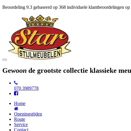
Beoordeling
9.3
gebaseerd op
368
individuele klantbeoordelingen op
Toggle
navigation
Ge
woon
de grootste collectie klassieke m
070 3989778
Home
Openingstijden
Route
Service
Contact