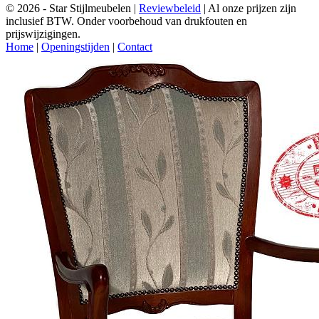
© 2026 - Star Stijlmeubelen |
Reviewbeleid
|
Al onze prijzen zijn
inclusief BTW. Onder voorbehoud van drukfouten en
prijswijzigingen.
Home
|
Openingstijden
|
Contact