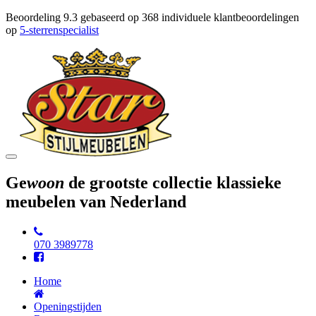
Beoordeling
9.3
gebaseerd op
368
individuele klantbeoordelingen
op
5-sterrenspecialist
Toggle
navigation
Ge
woon
de grootste collectie klassieke
meubelen van Nederland
070 3989778
Home
Openingstijden