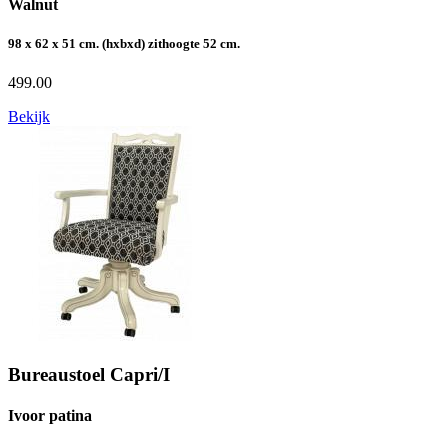
Walnut
98 x 62 x 51 cm. (hxbxd) zithoogte 52 cm.
499.00
Bekijk
Bureaustoel Capri/I
Ivoor patina