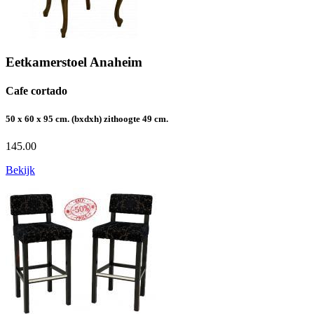
Eetkamerstoel Anaheim
Cafe cortado
50 x 60 x 95 cm. (bxdxh) zithoogte 49 cm.
145.00
Bekijk