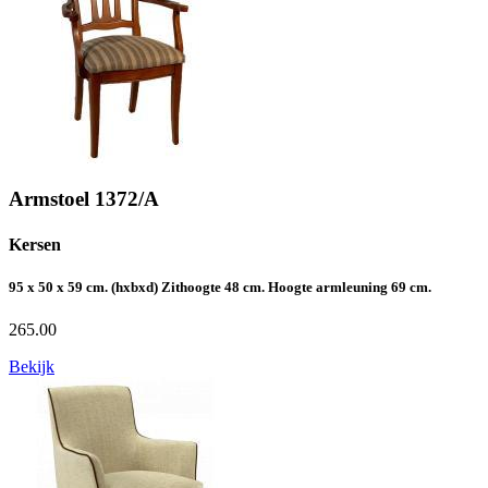
Armstoel 1372/A
Kersen
95 x 50 x 59 cm. (hxbxd) Zithoogte 48 cm. Hoogte armleuning 69 cm.
265.00
Bekijk