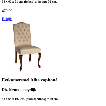
98 x 62 x 51 cm. (hxbxd) zithoogte 52 cm.
479.00
Bekijk
Eetkamerstoel Alba capitoné
Div. kleuren mogelijk
51 x 64 x 107 cm. (bxdxh) zithoogte 49 cm.