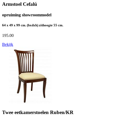
Armstoel Cefalú
opruiming showroommodel
64 x 49 x 99 cm. (bxdxh) zithoogte 55 cm.
195.00
Bekijk
Twee eetkamerstoelen Ruben/KR