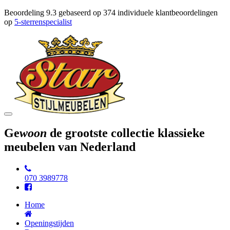
Beoordeling
9.3
gebaseerd op
374
individuele klantbeoordelingen
op
5-sterrenspecialist
Toggle
navigation
Ge
woon
de grootste collectie klassieke
meubelen van Nederland
070 3989778
Home
Openingstijden