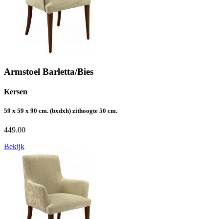
Armstoel Barletta/Bies
Kersen
59 x 59 x 90 cm. (bxdxh) zithoogte 50 cm.
449.00
Bekijk