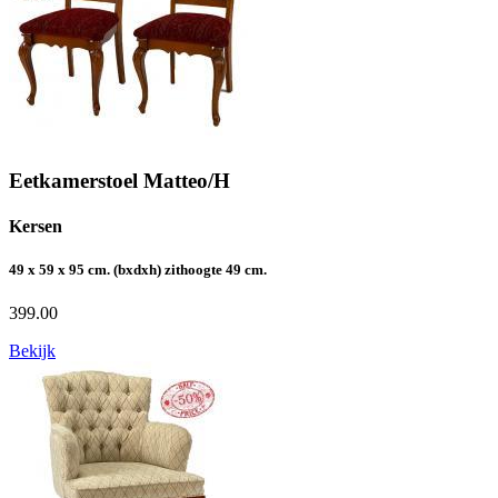
Eetkamerstoel Matteo/H
Kersen
49 x 59 x 95 cm. (bxdxh) zithoogte 49 cm.
399.00
Bekijk