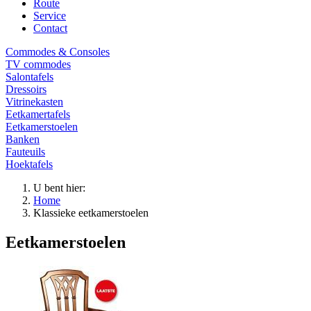
Route
Service
Contact
Commodes & Consoles
TV commodes
Salontafels
Dressoirs
Vitrinekasten
Eetkamertafels
Eetkamerstoelen
Banken
Fauteuils
Hoektafels
U bent hier:
Home
Klassieke eetkamerstoelen
Eetkamerstoelen