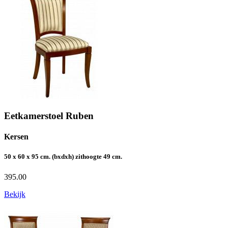
Eetkamerstoel Ruben
Kersen
50 x 60 x 95 cm. (bxdxh) zithoogte 49 cm.
395.00
Bekijk