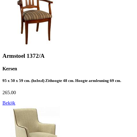
Armstoel 1372/A
Kersen
95 x 50 x 59 cm. (hxbxd) Zithoogte 48 cm. Hoogte armleuning 69 cm.
265.00
Bekijk