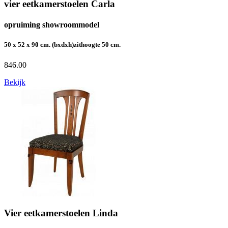
vier eetkamerstoelen Carla
opruiming showroommodel
50 x 52 x 90 cm. (bxdxh)zithoogte 50 cm.
846.00
Bekijk
Vier eetkamerstoelen Linda