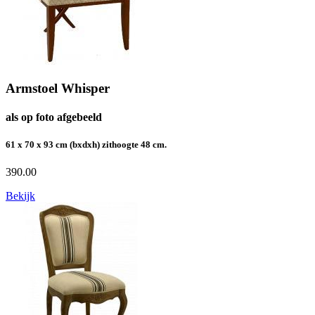
Armstoel Whisper
als op foto afgebeeld
61 x 70 x 93 cm (bxdxh) zithoogte 48 cm.
390.00
Bekijk