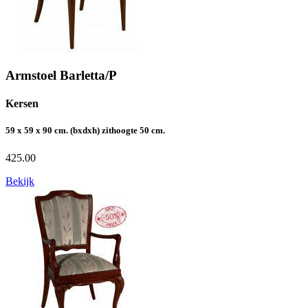
Armstoel Barletta/P
Kersen
59 x 59 x 90 cm. (bxdxh) zithoogte 50 cm.
425.00
Bekijk