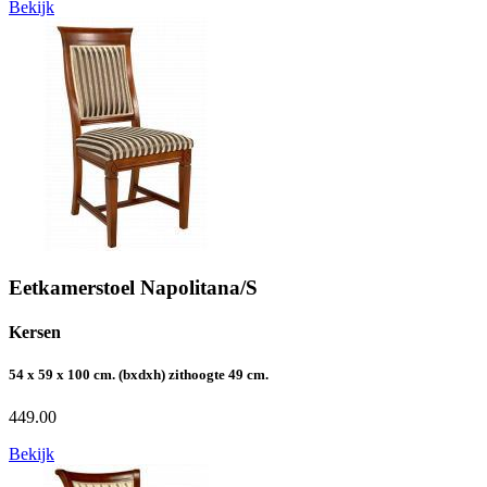
Bekijk
Eetkamerstoel Napolitana/S
Kersen
54 x 59 x 100 cm. (bxdxh) zithoogte 49 cm.
449.00
Bekijk