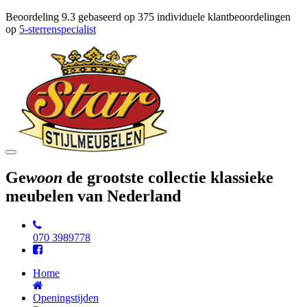
Beoordeling
9.3
gebaseerd op
375
individuele klantbeoordelingen
op
5-sterrenspecialist
Toggle
navigation
Ge
woon
de grootste collectie klassieke
meubelen van Nederland
070 3989778
Home
Openingstijden