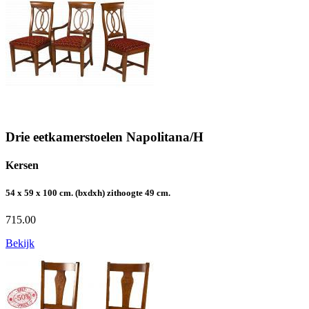
Drie eetkamerstoelen Napolitana/H
Kersen
54 x 59 x 100 cm. (bxdxh) zithoogte 49 cm.
715.00
Bekijk