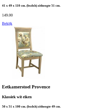
41 x 49 x 110 cm. (bxdxh) zithoogte 51 cm.
149.00
Bekijk
Eetkamerstoel Provence
Klassiek wit eiken
50 x 51 x 100 cm. (bxdxh) zithoogte 49 cm.