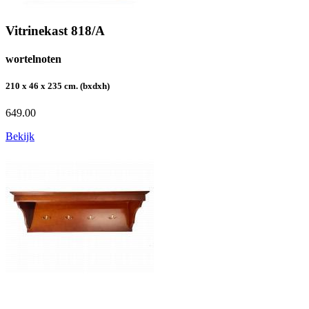
Vitrinekast 818/A
wortelnoten
210 x 46 x 235 cm. (bxdxh)
649.00
Bekijk