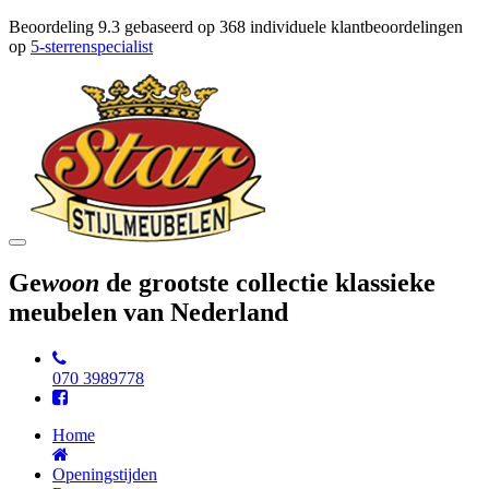
Beoordeling
9.3
gebaseerd op
368
individuele klantbeoordelingen
op
5-sterrenspecialist
Toggle
navigation
Ge
woon
de grootste collectie klassieke
meubelen van Nederland
070 3989778
Home
Openingstijden