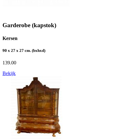
Garderobe (kapstok)
Kersen
90 x 27 x 27 cm. (bxhxd)
139.00
Bekijk