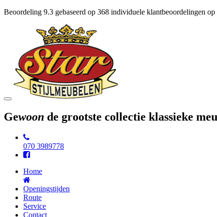
Beoordeling
9.3
gebaseerd op
368
individuele klantbeoordelingen op
Toggle
navigation
Ge
woon
de grootste collectie klassieke m
070 3989778
Home
Openingstijden
Route
Service
Contact