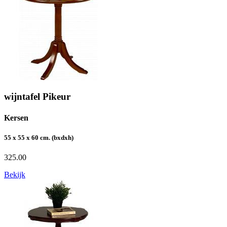
wijntafel Pikeur
Kersen
55 x 55 x 60 cm. (bxdxh)
325.00
Bekijk