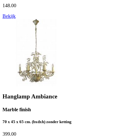
148.00
Bekijk
Hanglamp Ambiance
Marble finish
70 x 45 x 65 cm. (bxdxh) zonder ketting
399.00