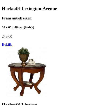
Hoektafel Lexington-Avenue
Frans antiek eiken
50 x 65 x 48 cm. (bxdxh)
249.00
Bekijk
Hoektafel Livorno