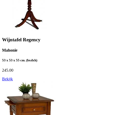
Wijntafel Regency
Mahonie
53 x 53 x 55 cm. (bxdxh)
245.00
Bekijk