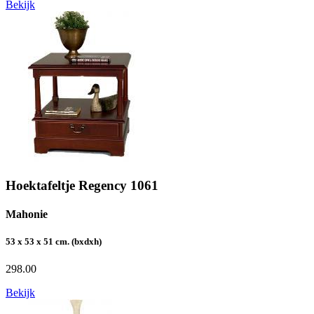
Bekijk
Hoektafeltje Regency 1061
Mahonie
53 x 53 x 51 cm. (bxdxh)
298.00
Bekijk