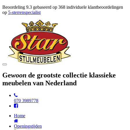
Beoordeling
9.3
gebaseerd op
368
individuele klantbeoordelingen
op
5-sterrenspecialist
Toggle
navigation
Ge
woon
de grootste collectie klassieke
meubelen van Nederland
070 3989778
Home
Openingstijden