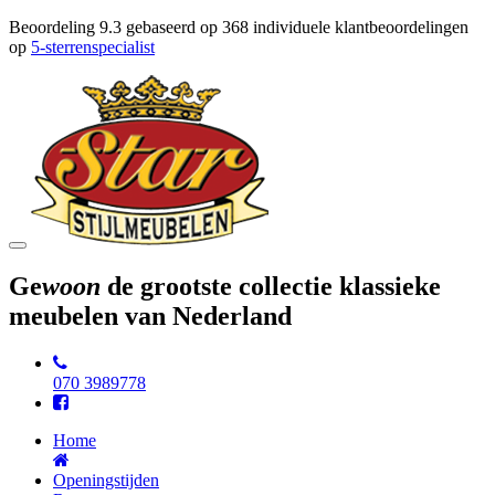
Beoordeling
9.3
gebaseerd op
368
individuele klantbeoordelingen
op
5-sterrenspecialist
Toggle
navigation
Ge
woon
de grootste collectie klassieke
meubelen van Nederland
070 3989778
Home
Openingstijden