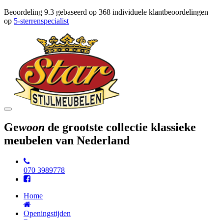
Beoordeling
9.3
gebaseerd op
368
individuele klantbeoordelingen
op
5-sterrenspecialist
Toggle
navigation
Ge
woon
de grootste collectie klassieke
meubelen van Nederland
070 3989778
Home
Openingstijden