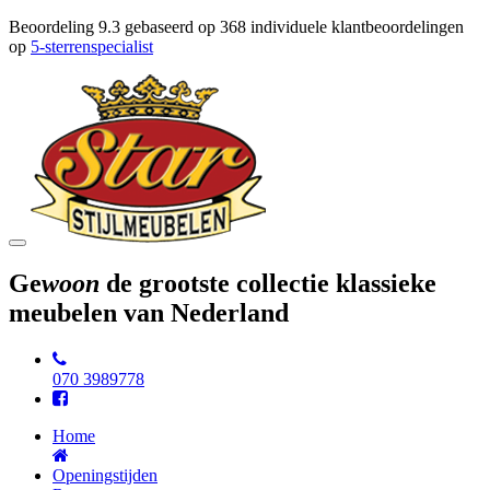
Beoordeling
9.3
gebaseerd op
368
individuele klantbeoordelingen
op
5-sterrenspecialist
Toggle
navigation
Ge
woon
de grootste collectie klassieke
meubelen van Nederland
070 3989778
Home
Openingstijden