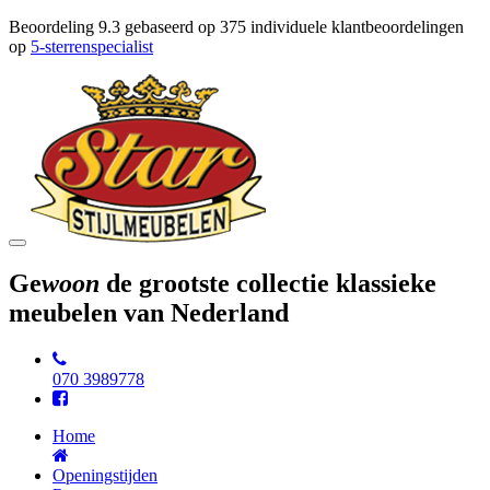
Beoordeling
9.3
gebaseerd op
375
individuele klantbeoordelingen
op
5-sterrenspecialist
Toggle
navigation
Ge
woon
de grootste collectie klassieke
meubelen van Nederland
070 3989778
Home
Openingstijden