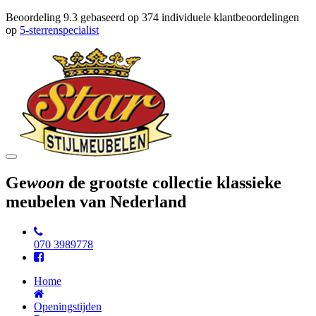
Beoordeling
9.3
gebaseerd op
374
individuele klantbeoordelingen
op
5-sterrenspecialist
Toggle
navigation
Ge
woon
de grootste collectie klassieke
meubelen van Nederland
070 3989778
Home
Openingstijden