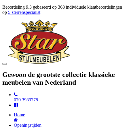
Beoordeling
9.3
gebaseerd op
368
individuele klantbeoordelingen
op
5-sterrenspecialist
Toggle
navigation
Ge
woon
de grootste collectie klassieke
meubelen van Nederland
070 3989778
Home
Openingstijden