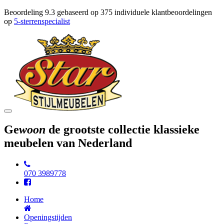
Beoordeling
9.3
gebaseerd op
375
individuele klantbeoordelingen
op
5-sterrenspecialist
Toggle
navigation
Ge
woon
de grootste collectie klassieke
meubelen van Nederland
070 3989778
Home
Openingstijden