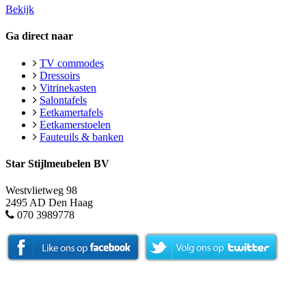
Bekijk
Ga direct naar
TV commodes
Dressoirs
Vitrinekasten
Salontafels
Eetkamertafels
Eetkamerstoelen
Fauteuils & banken
Star Stijlmeubelen BV
Westvlietweg 98
2495 AD Den Haag
070 3989778