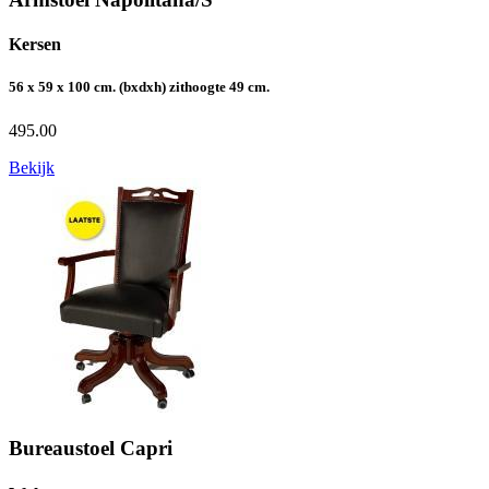
Kersen
56 x 59 x 100 cm. (bxdxh) zithoogte 49 cm.
495.00
Bekijk
Bureaustoel Capri