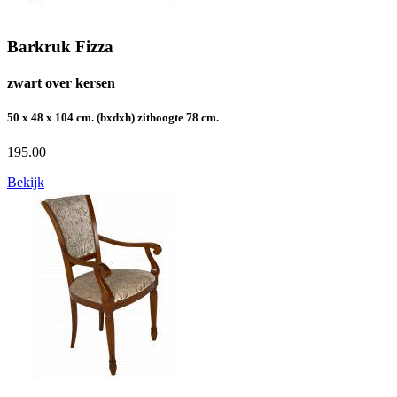
Barkruk Fizza
zwart over kersen
50 x 48 x 104 cm. (bxdxh) zithoogte 78 cm.
195.00
Bekijk