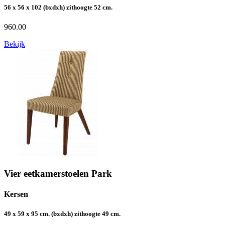
56 x 56 x 102 (bxdxh) zithoogte 52 cm.
960.00
Bekijk
Vier eetkamerstoelen Park
Kersen
49 x 59 x 95 cm. (bxdxh) zithoogte 49 cm.