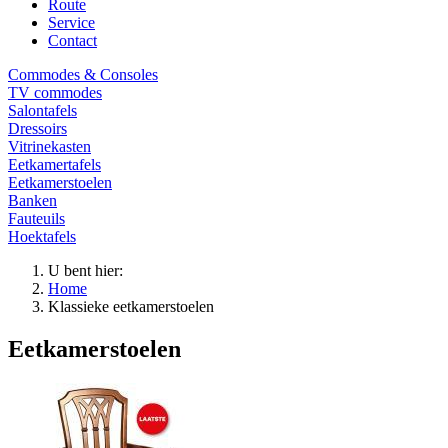
Route
Service
Contact
Commodes & Consoles
TV commodes
Salontafels
Dressoirs
Vitrinekasten
Eetkamertafels
Eetkamerstoelen
Banken
Fauteuils
Hoektafels
U bent hier:
Home
Klassieke eetkamerstoelen
Eetkamerstoelen