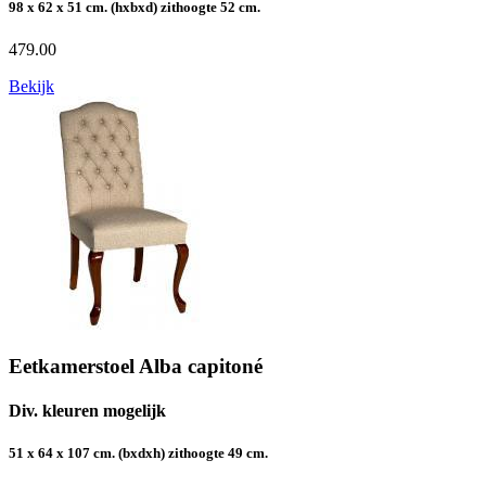
98 x 62 x 51 cm. (hxbxd) zithoogte 52 cm.
479.00
Bekijk
Eetkamerstoel Alba capitoné
Div. kleuren mogelijk
51 x 64 x 107 cm. (bxdxh) zithoogte 49 cm.