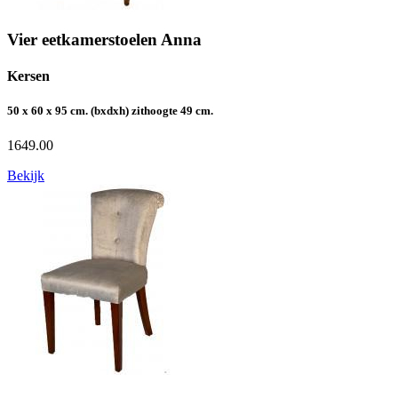
Vier eetkamerstoelen Anna
Kersen
50 x 60 x 95 cm. (bxdxh) zithoogte 49 cm.
1649.00
Bekijk