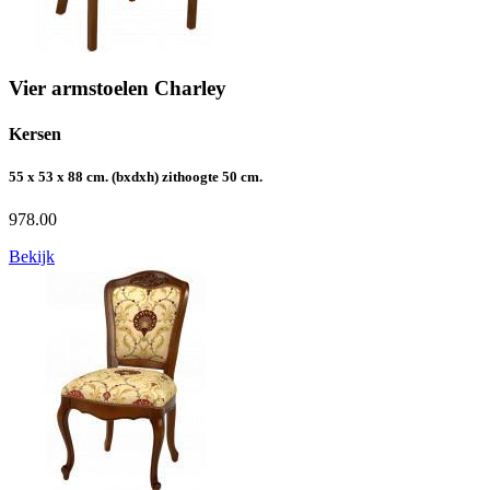
Vier armstoelen Charley
Kersen
55 x 53 x 88 cm. (bxdxh) zithoogte 50 cm.
978.00
Bekijk