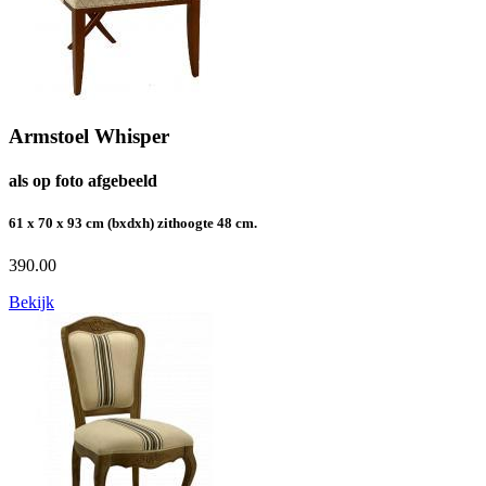
Armstoel Whisper
als op foto afgebeeld
61 x 70 x 93 cm (bxdxh) zithoogte 48 cm.
390.00
Bekijk