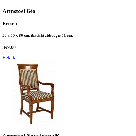
Armstoel Gio
Kersen
59 x 55 x 86 cm. (bxdxh) zithoogte 51 cm.
399.00
Bekijk
Armstoel Napolitana/S