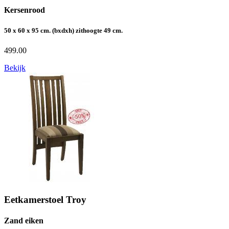
Kersenrood
50 x 60 x 95 cm. (bxdxh) zithoogte 49 cm.
499.00
Bekijk
Eetkamerstoel Troy
Zand eiken