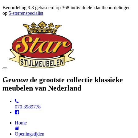
Beoordeling
9.3
gebaseerd op
368
individuele klantbeoordelingen
op
5-sterrenspecialist
Toggle
navigation
Ge
woon
de grootste collectie klassieke
meubelen van Nederland
070 3989778
Home
Openingstijden