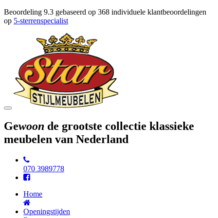
Beoordeling
9.3
gebaseerd op
368
individuele klantbeoordelingen
op
5-sterrenspecialist
Toggle
navigation
Ge
woon
de grootste collectie klassieke
meubelen van Nederland
070 3989778
Home
Openingstijden