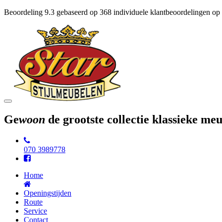
Beoordeling
9.3
gebaseerd op
368
individuele klantbeoordelingen op
Toggle
navigation
Ge
woon
de grootste collectie klassieke m
070 3989778
Home
Openingstijden
Route
Service
Contact