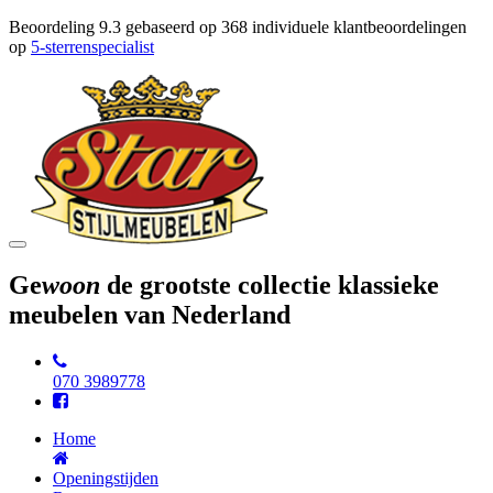
Beoordeling
9.3
gebaseerd op
368
individuele klantbeoordelingen
op
5-sterrenspecialist
Toggle
navigation
Ge
woon
de grootste collectie klassieke
meubelen van Nederland
070 3989778
Home
Openingstijden