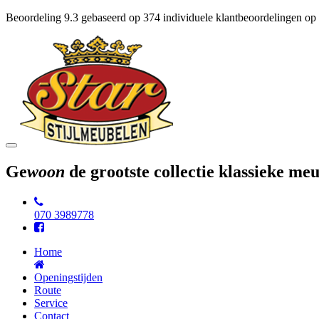
Beoordeling
9.3
gebaseerd op
374
individuele klantbeoordelingen op
Toggle
navigation
Ge
woon
de grootste collectie klassieke m
070 3989778
Home
Openingstijden
Route
Service
Contact