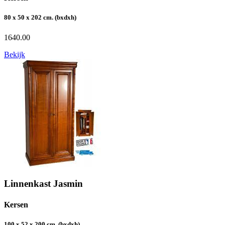
80 x 50 x 202 cm. (bxdxh)
1640.00
Bekijk
Linnenkast Jasmin
Kersen
100 x 52 x 200 cm. (bxdxh)