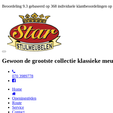
Beoordeling
9.3
gebaseerd op
368
individuele klantbeoordelingen op
Toggle
navigation
Ge
woon
de grootste collectie klassieke m
070 3989778
Home
Openingstijden
Route
Service
Contact