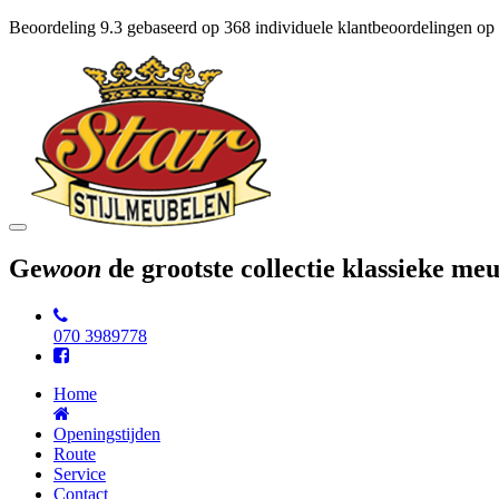
Beoordeling
9.3
gebaseerd op
368
individuele klantbeoordelingen op
Toggle
navigation
Ge
woon
de grootste collectie klassieke m
070 3989778
Home
Openingstijden
Route
Service
Contact