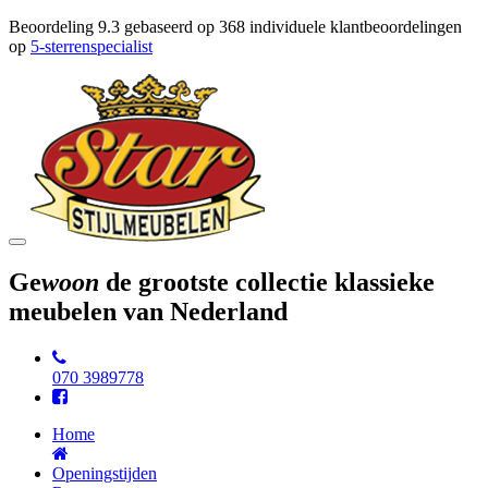
Beoordeling
9.3
gebaseerd op
368
individuele klantbeoordelingen
op
5-sterrenspecialist
Toggle
navigation
Ge
woon
de grootste collectie klassieke
meubelen van Nederland
070 3989778
Home
Openingstijden