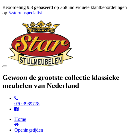
Beoordeling
9.3
gebaseerd op
368
individuele klantbeoordelingen
op
5-sterrenspecialist
Toggle
navigation
Ge
woon
de grootste collectie klassieke
meubelen van Nederland
070 3989778
Home
Openingstijden