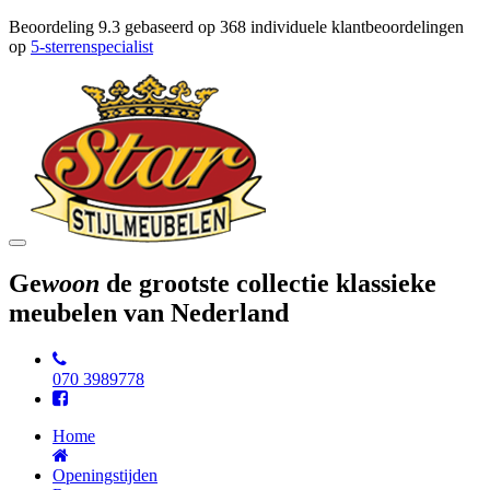
Beoordeling
9.3
gebaseerd op
368
individuele klantbeoordelingen
op
5-sterrenspecialist
Toggle
navigation
Ge
woon
de grootste collectie klassieke
meubelen van Nederland
070 3989778
Home
Openingstijden