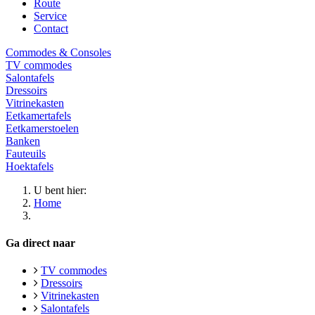
Route
Service
Contact
Commodes & Consoles
TV commodes
Salontafels
Dressoirs
Vitrinekasten
Eetkamertafels
Eetkamerstoelen
Banken
Fauteuils
Hoektafels
U bent hier:
Home
Ga direct naar
TV commodes
Dressoirs
Vitrinekasten
Salontafels