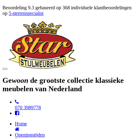
Beoordeling
9.3
gebaseerd op
368
individuele klantbeoordelingen
op
5-sterrenspecialist
Toggle
navigation
Ge
woon
de grootste collectie klassieke
meubelen van Nederland
070 3989778
Home
Openingstijden