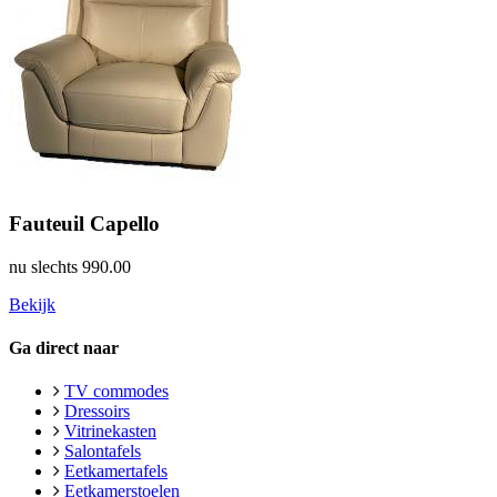
Fauteuil Capello
nu slechts
990.00
Bekijk
Ga direct naar
TV commodes
Dressoirs
Vitrinekasten
Salontafels
Eetkamertafels
Eetkamerstoelen