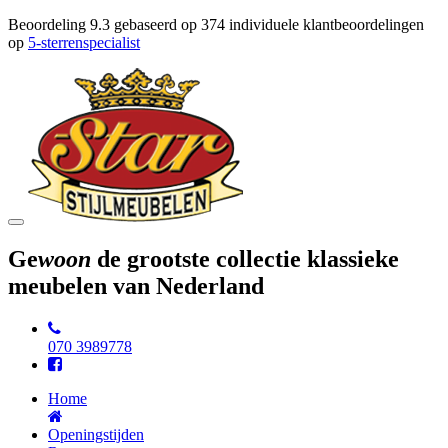
Beoordeling
9.3
gebaseerd op
374
individuele klantbeoordelingen
op
5-sterrenspecialist
Toggle
navigation
Ge
woon
de grootste collectie klassieke
meubelen van Nederland
070 3989778
Home
Openingstijden