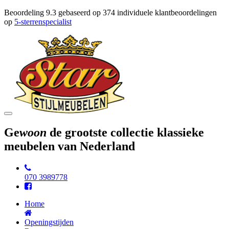
Beoordeling
9.3
gebaseerd op
374
individuele klantbeoordelingen
op
5-sterrenspecialist
Toggle
navigation
Ge
woon
de grootste collectie klassieke
meubelen van Nederland
070 3989778
Home
Openingstijden