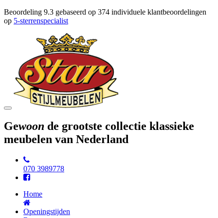
Beoordeling
9.3
gebaseerd op
374
individuele klantbeoordelingen
op
5-sterrenspecialist
Toggle
navigation
Ge
woon
de grootste collectie klassieke
meubelen van Nederland
070 3989778
Home
Openingstijden