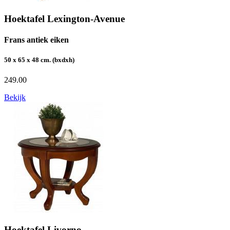
Hoektafel Lexington-Avenue
Frans antiek eiken
50 x 65 x 48 cm. (bxdxh)
249.00
Bekijk
Hoektafel Livorno