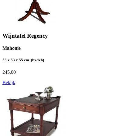
Wijntafel Regency
Mahonie
53 x 53 x 55 cm. (bxdxh)
245.00
Bekijk