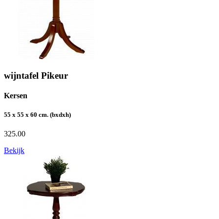
wijntafel Pikeur
Kersen
55 x 55 x 60 cm. (bxdxh)
325.00
Bekijk