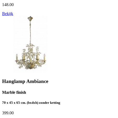
148.00
Bekijk
Hanglamp Ambiance
Marble finish
70 x 45 x 65 cm. (bxdxh) zonder ketting
399.00