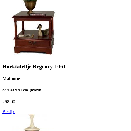
Hoektafeltje Regency 1061
Mahonie
53 x 53 x 51 cm. (bxdxh)
298.00
Bekijk