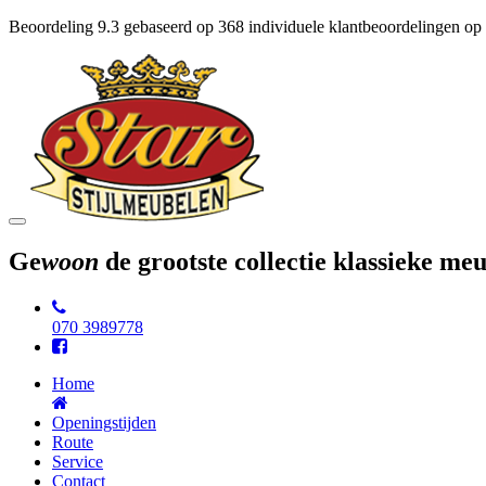
Beoordeling
9.3
gebaseerd op
368
individuele klantbeoordelingen op
Toggle
navigation
Ge
woon
de grootste collectie klassieke m
070 3989778
Home
Openingstijden
Route
Service
Contact