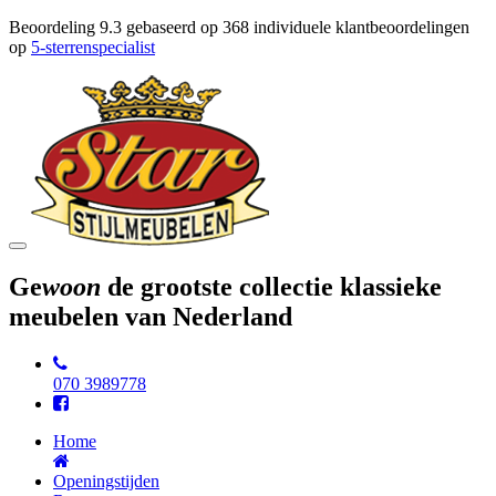
Beoordeling
9.3
gebaseerd op
368
individuele klantbeoordelingen
op
5-sterrenspecialist
Toggle
navigation
Ge
woon
de grootste collectie klassieke
meubelen van Nederland
070 3989778
Home
Openingstijden