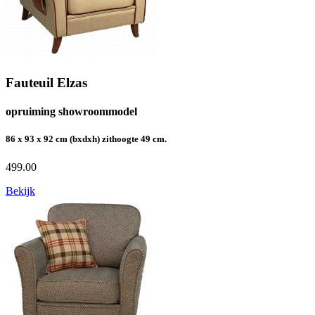
Fauteuil Elzas
opruiming showroommodel
86 x 93 x 92 cm (bxdxh) zithoogte 49 cm.
499.00
Bekijk