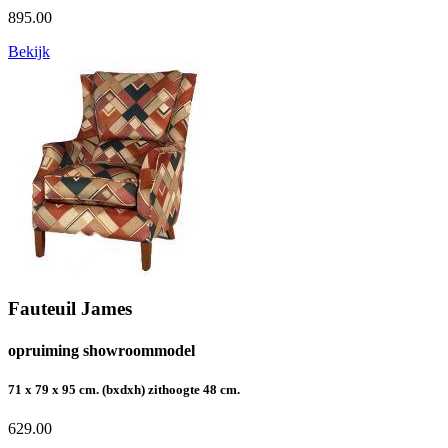
895.00
Bekijk
Fauteuil James
opruiming showroommodel
71 x 79 x 95 cm. (bxdxh) zithoogte 48 cm.
629.00