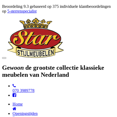
Beoordeling
9.3
gebaseerd op
375
individuele klantbeoordelingen
op
5-sterrenspecialist
Toggle
navigation
Ge
woon
de grootste collectie klassieke
meubelen van Nederland
070 3989778
Home
Openingstijden