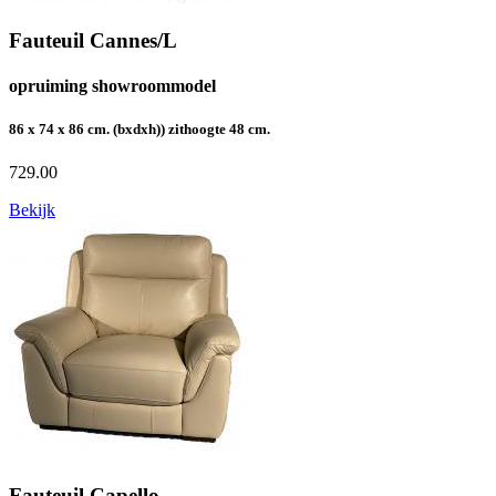
Fauteuil Cannes/L
opruiming showroommodel
86 x 74 x 86 cm. (bxdxh)) zithoogte 48 cm.
729.00
Bekijk
Fauteuil Capello