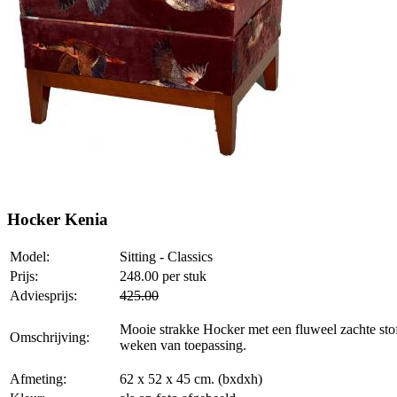
Hocker Kenia
Model:
Sitting - Classics
Prijs:
248.00
per stuk
Adviesprijs:
425.00
Mooie strakke Hocker met een fluweel zachte stof 
Omschrijving:
weken van toepassing.
Afmeting:
62 x 52 x 45 cm. (bxdxh)