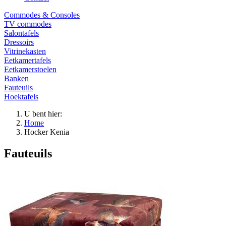
Commodes & Consoles
TV commodes
Salontafels
Dressoirs
Vitrinekasten
Eetkamertafels
Eetkamerstoelen
Banken
Fauteuils
Hoektafels
U bent hier:
Home
Hocker Kenia
Fauteuils