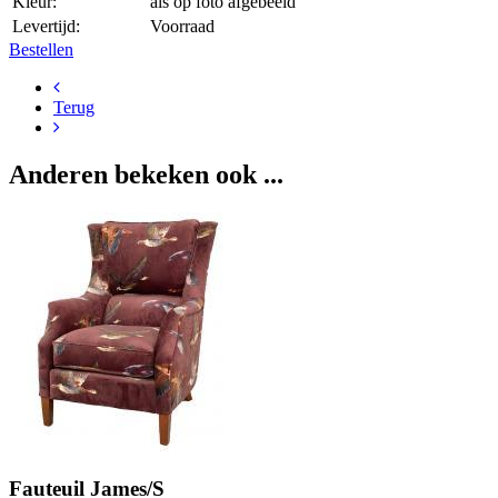
Kleur:
als op foto afgebeeld
Levertijd:
Voorraad
Bestellen
Terug
Anderen bekeken ook ...
Fauteuil James/S