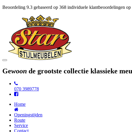
Beoordeling
9.3
gebaseerd op
368
individuele klantbeoordelingen op
Toggle
navigation
Ge
woon
de grootste collectie klassieke m
070 3989778
Home
Openingstijden
Route
Service
Contact