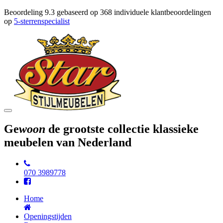
Beoordeling
9.3
gebaseerd op
368
individuele klantbeoordelingen
op
5-sterrenspecialist
Toggle
navigation
Ge
woon
de grootste collectie klassieke
meubelen van Nederland
070 3989778
Home
Openingstijden