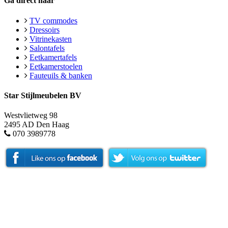
Ga direct naar
TV commodes
Dressoirs
Vitrinekasten
Salontafels
Eetkamertafels
Eetkamerstoelen
Fauteuils & banken
Star Stijlmeubelen BV
Westvlietweg 98
2495 AD Den Haag
070 3989778