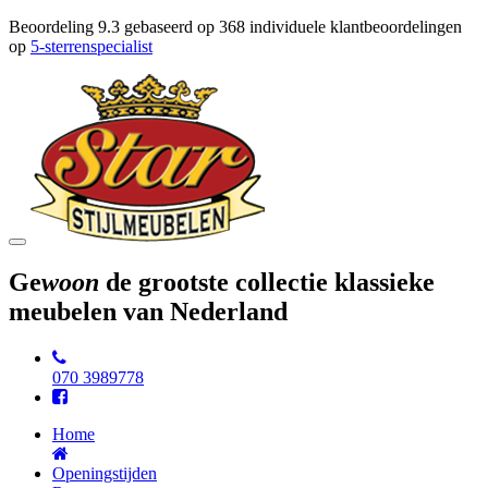
Beoordeling
9.3
gebaseerd op
368
individuele klantbeoordelingen
op
5-sterrenspecialist
Toggle
navigation
Ge
woon
de grootste collectie klassieke
meubelen van Nederland
070 3989778
Home
Openingstijden