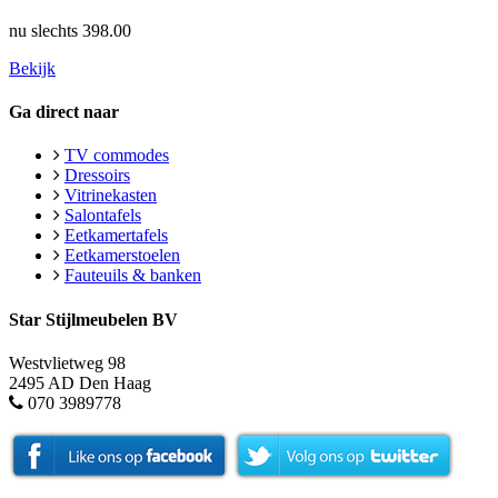
nu slechts
398.00
Bekijk
Ga direct naar
TV commodes
Dressoirs
Vitrinekasten
Salontafels
Eetkamertafels
Eetkamerstoelen
Fauteuils & banken
Star Stijlmeubelen BV
Westvlietweg 98
2495 AD Den Haag
070 3989778