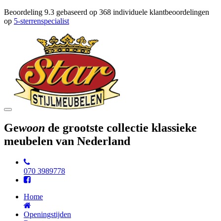
Beoordeling
9.3
gebaseerd op
368
individuele klantbeoordelingen
op
5-sterrenspecialist
Toggle
navigation
Ge
woon
de grootste collectie klassieke
meubelen van Nederland
070 3989778
Home
Openingstijden