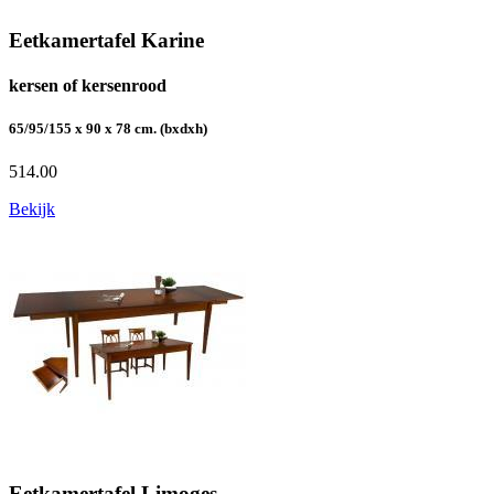
Eetkamertafel Karine
kersen of kersenrood
65/95/155 x 90 x 78 cm. (bxdxh)
514.00
Bekijk
Eetkamertafel Limoges