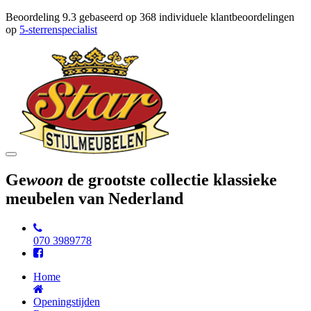
Beoordeling
9.3
gebaseerd op
368
individuele klantbeoordelingen
op
5-sterrenspecialist
Toggle
navigation
Ge
woon
de grootste collectie klassieke
meubelen van Nederland
070 3989778
Home
Openingstijden