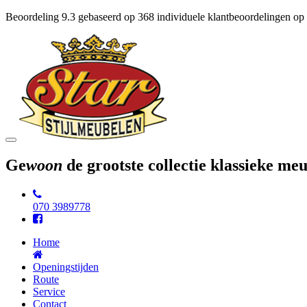
Beoordeling
9.3
gebaseerd op
368
individuele klantbeoordelingen op
Toggle
navigation
Ge
woon
de grootste collectie klassieke m
070 3989778
Home
Openingstijden
Route
Service
Contact