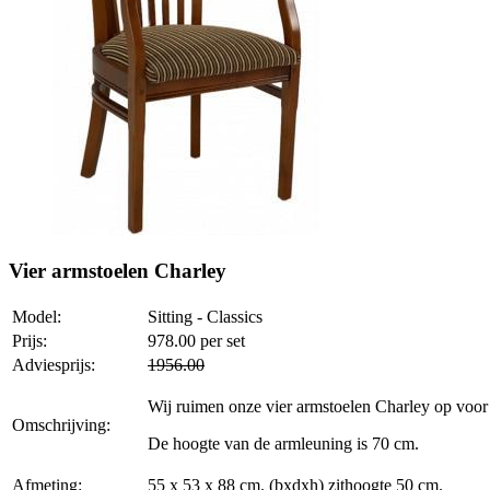
Vier armstoelen Charley
Model:
Sitting - Classics
Prijs:
978.00
per set
Adviesprijs:
1956.00
Wij ruimen onze vier armstoelen Charley op voor d
Omschrijving:
De hoogte van de armleuning is 70 cm.
Afmeting:
55 x 53 x 88 cm. (bxdxh) zithoogte 50 cm.