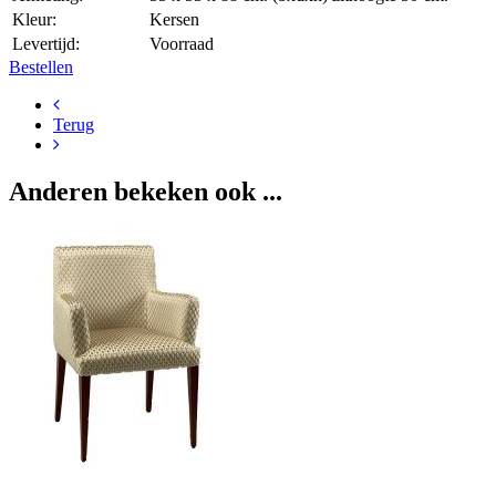
Kleur:
Kersen
Levertijd:
Voorraad
Bestellen
Terug
Anderen bekeken ook ...